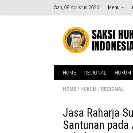
Sab, 08 Agustus 2026
Menu
Skip to content
HOME
REGIONAL
HUKUM
HOME
/
HUKUM
/
REGIONAL
Jasa Raharja Su
Santunan pada 