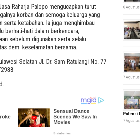
 Jasa Raharja Palopo mengucapkan turut
8 Agustus
galnya korban dan semoga keluarga yang
an serta ketabahan. Ia juga menghimbau
u berhati-hati dalam berkendara,
an sebelum digunakan serta selalu
ntas demi keselamatan bersama.
lawesi Selatan Jl. Dr. Sam Ratulangi No. 77
72988
7 Agustus
d.
Potensi 
7 Agustus