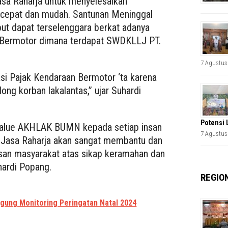
sa Raharja untuk menyelesaikan
cepat dan mudah. Santunan Meninggal
but dapat terselenggara berkat adanya
 Bermotor dimana terdapat SWDKLLJ PT.
7 Agustus
asi Pajak Kendaraan Bermotor ‘ta karena
ng korban lakalantas,” ujar Suhardi
Potensi 
Value AKHLAK BUMN kepada setiap insan
7 Agustus
 Jasa Raharja akan sangat membantu dan
san masyarakat atas sikap keramahan dan
hardi Popang.
REGIO
agung Monitoring Peringatan Natal 2024