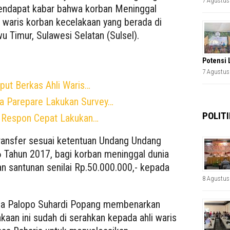
7 Agustus
mendapat kabar bahwa korban Meninggal
i waris korban kecelakaan yang berada di
u Timur, Sulawesi Selatan (Sulsel).
Potensi 
7 Agustus
put Berkas Ahli Waris…
a Parepare Lakukan Survey…
POLITI
e Respon Cepat Lakukan…
transfer sesuai ketentuan Undang Undang
ahun 2017, bagi korban meninggal dunia
n santunan senilai Rp.50.000.000,- kepada
8 Agustus
rja Palopo Suhardi Popang membenarkan
aan ini sudah di serahkan kepada ahli waris