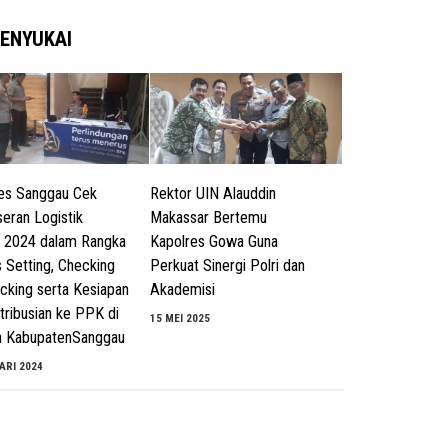
ENYUKAI
es Sanggau Cek
Rektor UIN Alauddin
eran Logistik
Makassar Bertemu
 2024 dalam Rangka
Kapolres Gowa Guna
 Setting, Checking
Perkuat Sinergi Polri dan
cking serta Kesiapan
Akademisi
tribusian ke PPK di
15 MEI 2025
h KabupatenSanggau
ARI 2024