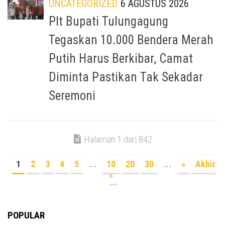
UNCATEGORIZED
6 AGUSTUS 2026
Plt Bupati Tulungagung
Tegaskan 10.000 Bendera Merah
Putih Harus Berkibar, Camat
Diminta Pastikan Tak Sekadar
Seremoni
Halaman 1 dari 842
1
2
3
4
5
...
10
20
30
...
»
Akhir
»
POPULAR