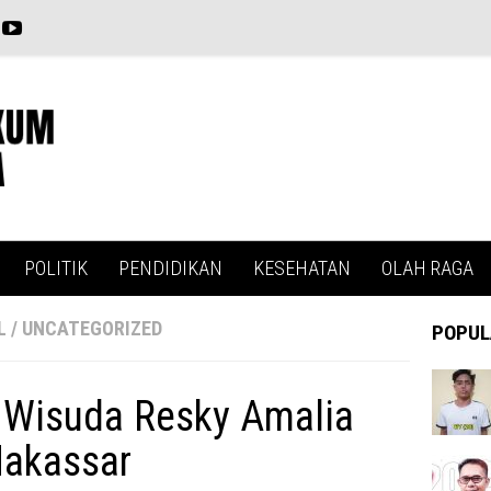
POLITIK
PENDIDIKAN
KESEHATAN
OLAH RAGA
L
/
UNCATEGORIZED
POPUL
 Wisuda Resky Amalia
 Makassar