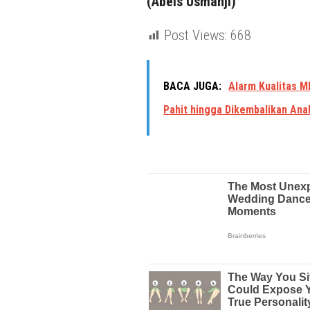
(Abels Usmanji)
Post Views:
668
BACA JUGA:
Alarm Kualitas M
Pahit hingga Dikembalikan Ana