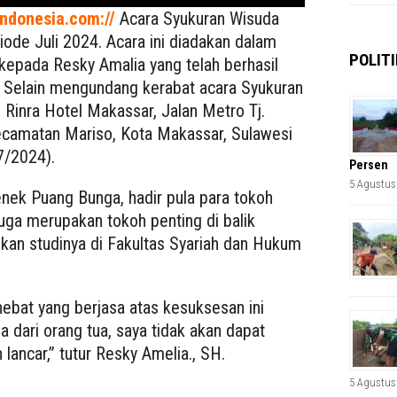
ndonesia.com://
Acara Syukuran Wisuda
iode Juli 2024. Acara ini diadakan dalam
POLITI
kepada Resky Amalia yang telah berhasil
 Selain mengundang kerabat acara Syukuran
Rinra Hotel Makassar, Jalan Metro Tj.
camatan Mariso, Kota Makassar, Sulawesi
7/2024).
Persen
5 Agustus
enek Puang Bunga, hadir pula para tokoh
uga merupakan tokoh penting di balik
an studinya di Fakultas Syariah dan Hukum
ebat yang berjasa atas kesuksesan ini
 dari orang tua, saya tidak akan dapat
ancar,” tutur Resky Amelia., SH.
5 Agustus