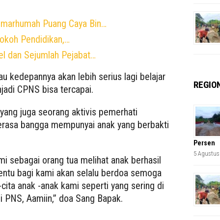
Almarhumah Puang Caya Bin…
Tokoh Pendidikan,…
sel dan Sejumlah Pejabat…
 kedepannya akan lebih serius lagi belajar
REGIO
njadi CPNS bisa tercapai.
ang juga seorang aktivis pemerhati
erasa bangga mempunyai anak yang berbakti
Persen
5 Agustus
mi sebagai orang tua melihat anak berhasil
tentu bagi kami akan selalu berdoa semoga
cita anak -anak kami seperti yang sering di
 PNS, Aamiin,” doa Sang Bapak.