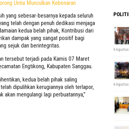
Borong Untia Munculkan Kebenaran
POLITI
ih yang sebesar-besarnya kepada seluruh
yang telah dengan penuh dedikasi menjaga
maian kedua belah pihak, Kontribusi dari
rikan dampak yang sangat positif bagi
ang sejuk dan berintegritas.
6 Agustus
an tersebut terjadi pada Kamis 07 Maret
Kecamatan Engtikong, Kabupaten Sanggau.
ihentikan, kedua belah pihak saling
6 Agustus
elah dipulihkan kerugiannya oleh terlapor,
idak akan mengulangi lagi perbuatannya,”