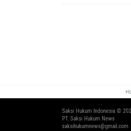
H
Saksi Hukum Indonesia © 202
PT. Saksi Hukum News
saksihukumnews@gmail.com