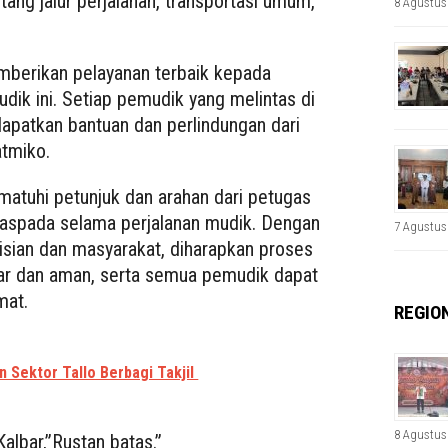
ang jalur perjalanan, transportasi umum,
8 Agustus
berikan pelayanan terbaik kepada
ik ini. Setiap pemudik yang melintas di
patkan bantuan dan perlindungan dari
atmiko.
atuhi petunjuk dan arahan dari petugas
aspada selama perjalanan mudik. Dengan
7 Agustus
isian dan masyarakat, diharapkan proses
ar dan aman, serta semua pemudik dapat
mat.
REGIO
n Sektor Tallo Berbagi Takjil
8 Agustus
albar,”Rustan batas.”