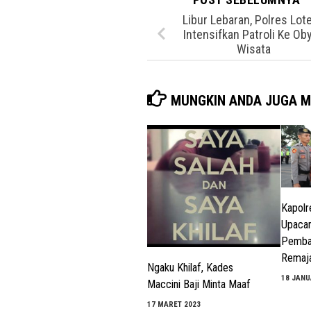
Libur Lebaran, Polres Lot
Intensifkan Patroli Ke Ob
Wisata
MUNGKIN ANDA JUGA M
Kapolr
Upacar
Pembar
Remaj
Ngaku Khilaf, Kades
18 JANU
Maccini Baji Minta Maaf
17 MARET 2023