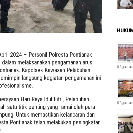
HUKU
April 2024 – Personil Polresta Pontianak
k dalam melaksanakan pengamanan arus
8 Agustus
Pontianak. Kapolsek Kawasan Pelabuhan
memimpin langsung kegiatan pengamanan ini
ofesionalisme.
rayaan Hari Raya Idul Fitri, Pelabuhan
8 Agustus
h satu titik penting yang ramai oleh para
mpung. Untuk memastikan kelancaran dan
sta Pontianak telah melakukan peningkatan
n.