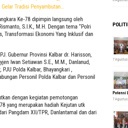
Gelar Tradisi Penyambutan…
angkara Ke-78 dipimpin langsung oleh
POLITI
 Rismanto, S.I.K., M.H. Dengan tema “Polri
s, Transformasi Ekonomi Yang Inklusif dan
J. Gubernur Provinsi Kalbar dr. Harisson,
7 Agustus
jen Iwan Setiawan S.E., M.M., Danlanud,
 PJU Polda Kalbar, Bhayangkari ,
abungan Personil Polda Kalbar dan Personil
Potensi 
njutkan dengan kegiatan pemotongan
7 Agustus
78 yang merupakan hadiah Kejutan utk
 dari Pangdam XII/TPR, Danlantamal dan dari