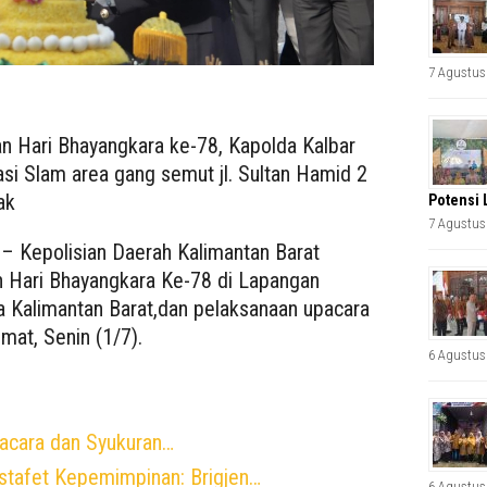
7 Agustus
an Hari Bhayangkara ke-78, Kapolda Kalbar
si Slam area gang semut jl. Sultan Hamid 2
ak
Potensi 
7 Agustus
Kepolisian Daerah Kalimantan Barat
 Hari Bhayangkara Ke-78 di Lapangan
 Kalimantan Barat,dan pelaksanaan upacara
mat, Senin (1/7).
6 Agustus
acara dan Syukuran…
stafet Kepemimpinan: Brigjen…
6 Agustus