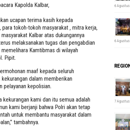
acara Kapolda Kalbar,
6 Agustus
kan ucapan terima kasih kepada
 para tokoh-tokoh masyarakat , mitra kerja,
n masyarakat Kalbar atas dukungannya
6 Agustus
k terus melaksanakan tugas dan pengabdian
 memelihara Kamtibmas di wilayah
. Pipit.
REGIO
permohonan maaf kepada seluruh
la kekurangan dalam memberikan
 pelayanan kepolisian.
 kekurangan kami dan itu semua adalah
7 Agustus
un kami berjanji bahwa Polri akan tetap
intah untuk membantu masyarakat dalam
alan,” tambahnya.