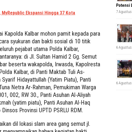
Potensi 
7 Agustus
, MyRepublic Ekspansi Hingga 37 Kota
ai Kapolda Kalbar mohon pamit kepada para
ra syukuran dan bakti sosial di 10 titik
6 Agustus
luruh pejabat utama Polda Kalbar,
ntaranya: di Jl. Sultan Hamid 2 Gg. Semut
albar beserta wakapolda, Irwasda, Kapolresta
olda Kalbar, di Panti Maktab Tuli As-
 Syarif Hidayattullah (Yatim Piatu), Panti
6 Agustus
nti Tuna Netra Ar-Rahman, Pemukiman Warga
 001, 002, RW 30., Panti Asuhan Al-Aliyah
ikmah (yatim piatu), Panti Asuhan Al-Haq
po Dinsos Provinsi UPTD PSRLU RDM.
kan dil lokasi slam area gang semut jl.
ar menyampaikan bahwa kegiatan bakti