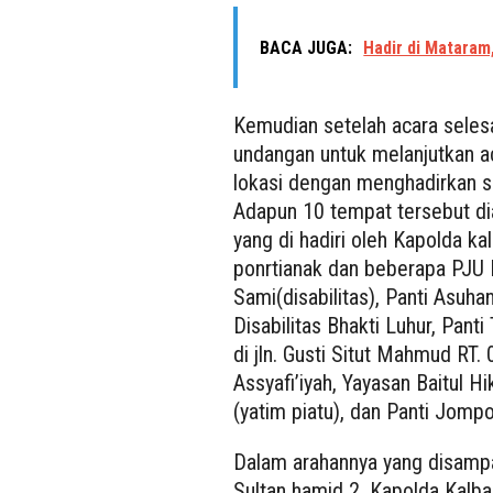
BACA JUGA:
Hadir di Mataram
Kemudian setelah acara seles
undangan untuk melanjutkan aca
lokasi dengan menghadirkan se
Adapun 10 tempat tersebut dia
yang di hadiri oleh Kapolda k
ponrtianak dan beberapa PJU P
Sami(disabilitas), Panti Asuhan
Disabilitas Bhakti Luhur, Pa
di jln. Gusti Situt Mahmud RT.
Assyafi’iyah, Yayasan Baitul H
(yatim piatu), dan Panti Jom
Dalam arahannya yang disampai
Sultan hamid 2, Kapolda Kalb