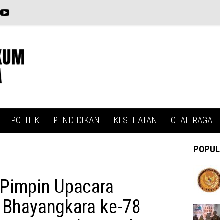
POLITIK
PENDIDIKAN
KESEHATAN
OLAH RAGA
POPUL
 Pimpin Upacara
i Bhayangkara ke-78