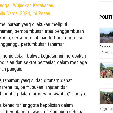
anggau Wujudkan Ketahanan…
milu Damai 2024, Ini Pesan…
POLITI
eliharaan yang dilakukan meliputi
 tanaman, pembumbunan atau penggemburan
aran, serta pemantauan terhadap potensi
engganggu pertumbuhan tanaman.
Persen
5 Agustus
 menjelaskan bahwa kegiatan ini merupakan
epolisian dan sektor pertanian dalam menjaga
nan pangan.
a tanaman yang sudah ditanam dapat
arena itu, pemupukan lanjutan dan
penting dalam proses perawatan,” ujarnya.
 kehadiran anggota kepolisian dalam
5 Agustus
gai bentuk pengawasan, tetapi juga sebagai