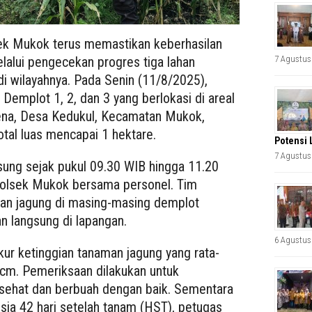
ek Mukok terus memastikan keberhasilan
7 Agustus
alui pengecekan progres tiga lahan
di wilayahnya. Pada Senin (11/8/2025),
Demplot 1, 2, dan 3 yang berlokasi di areal
na, Desa Kedukul, Kecamatan Mukok,
tal luas mencapai 1 hektare.
Potensi 
7 Agustus
ung sejak pukul 09.30 WIB hingga 11.20
Polsek Mukok bersama personel. Tim
an jagung di masing-masing demplot
n langsung di lapangan.
6 Agustus
ur ketinggian tanaman jagung yang rata-
cm. Pemeriksaan dilakukan untuk
ehat dan berbuah dengan baik. Sementara
sia 42 hari setelah tanam (HST), petugas