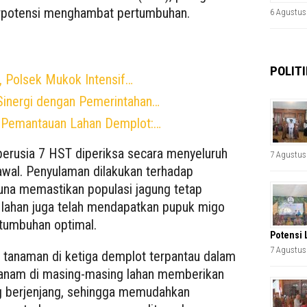
erpotensi menghambat pertumbuhan.
6 Agustus
POLITI
 Polsek Mukok Intensif…
Sinergi dengan Pemerintahan…
n Pemantauan Lahan Demplot:…
erusia 7 HST diperiksa secara menyeluruh
7 Agustus
wal. Penyulaman dilakukan terhadap
una memastikan populasi jagung tetap
a lahan juga telah mendapatkan pupuk migo
tumbuhan optimal.
Potensi 
7 Agustus
h tanaman di ketiga demplot terpantau dalam
 tanam di masing-masing lahan memberikan
 berjenjang, sehingga memudahkan