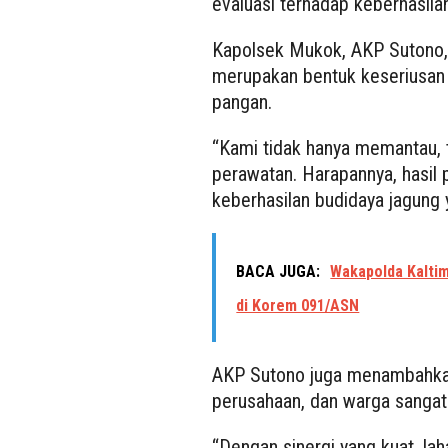
evaluasi terhadap keberhasil
Kapolsek Mukok, AKP Sutono,
merupakan bentuk keseriusa
pangan.
“Kami tidak hanya memantau, t
perawatan. Harapannya, hasil 
keberhasilan budidaya jagung y
BACA JUGA:
Wakapolda Kaltim
di Korem 091/ASN
AKP Sutono juga menambahkan 
perusahaan, dan warga sangat
“Dengan sinergi yang kuat, laha