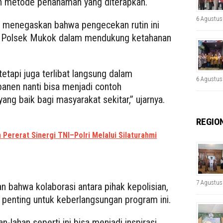
an metode penanaman yang diterapkan.
6 Agustus
 menegaskan bahwa pengecekan rutin ini
n Polsek Mukok dalam mendukung ketahanan
etapi juga terlibat langsung dalam
6 Agustus
panen nanti bisa menjadi contoh
ang baik bagi masyarakat sekitar,” ujarnya.
REGIO
 Pererat Sinergi TNI–Polri Melalui Silaturahmi
7 Agustus
bahwa kolaborasi antara pihak kepolisian,
 penting untuk keberlangsungan program ini.
n-lahan seperti ini bisa menjadi inspirasi