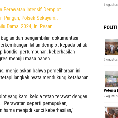
6 Agustus
n Perawatan Intensif Demplot…
n Pangan, Polsek Sekayam…
milu Damai 2024, Ini Pesan…
POLITI
i bagian dari pengambilan dokumentasi
 perkembangan lahan demplot kepada pihak
p kondisi pertumbuhan, keberhasilan
gres menuju masa panen.
7 Agustus
us, menjelaskan bahwa pemeliharaan ini
, tetapi langkah nyata mendukung ketahanan
Potensi 
ot yang kami kelola tetap terawat dengan
7 Agustus
al. Perawatan seperti pemupukan,
 hama menjadi kunci keberhasilan,”