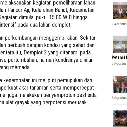
 melaksanakan kegiatan pemeliharaan lahan
an Pancur Aji, Kelurahan Bunut, Kecamatan
egiatan dimulai pukul 15.00 WIB hingga
ntensif pada dua lahan demplot.
7 Agustus
kan perkembangan menggembirakan. Sekitar
ah berbuah dengan kondisi yang sehat dan
ntara itu, Demplot 2 yang ditanami pada
Potensi 
se pertumbuhan, namun kondisinya dinilai
7 Agustus
 yang memadai.
a kesempatan ini meliputi pemupukan dan
perkuat akar tanaman serta mempercepat
onel juga melakukan penyemprotan pestisida
6 Agustus
a ulat grayak yang berpotensi merusak