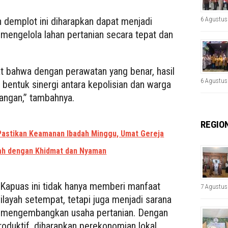
 demplot ini diharapkan dapat menjadi
6 Agustus
mengelola lahan pertanian secara tepat dan
at bahwa dengan perawatan yang benar, hasil
6 Agustus
ga bentuk sinergi antara kepolisian dan warga
angan,” tambahnya.
REGIO
Pastikan Keamanan Ibadah Minggu, Umat Gereja
dah dengan Khidmat dan Nyaman
 Kapuas ini tidak hanya memberi manfaat
7 Agustus
ilayah setempat, tetapi juga menjadi sarana
in mengembangkan usaha pertanian. Dengan
oduktif, diharapkan perekonomian lokal