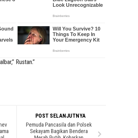
lbar,” Rustan.”
POST SELANJUTNYA
Anev
Pemuda Pancasila dan Polsek
sama
Sekayam Bagikan Bendera
al
Merah Putih, Kobarkan