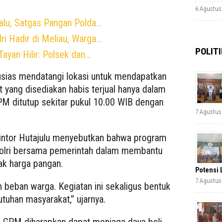
6 Agustus
alu, Satgas Pangan Polda…
i Hadir di Meliau, Warga…
POLITI
ayan Hilir: Polsek dan…
usias mendatangi lokasi untuk mendapatkan
 yang disediakan habis terjual hanya dalam
PM ditutup sekitar pukul 10.00 WIB dengan
7 Agustus
Pintor Hutajulu menyebutkan bahwa program
Polri bersama pemerintah dalam membantu
ak harga pangan.
Potensi 
7 Agustus
 beban warga. Kegiatan ini sekaligus bentuk
utuhan masyarakat,” ujarnya.