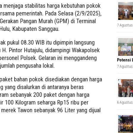
a menjaga stabilitas harga kebutuhan pokok
 bersama pemerintah. Pada Selasa (2/9/2025),
 Gerakan Pangan Murah (GPM) di Terminal
7 Agustus
Hulu, Kabupaten Sanggau.
ak pukul 08.30 WIB itu dipimpin langsung
u H. Pintor Hutajulu, didampingi Wakapolsek
 personel Polsek. Gelaran ini menggandeng
Potensi 
umlah pengusaha lokal.
7 Agustus
paket bahan pokok disediakan dengan harga
g yang disalurkan di antaranya beras
ram sebanyak 200 paket dengan harga
sir 100 Kilogram seharga Rp15 ribu per
6 Agustus
 merek Tawon sebanyak 96 Liter yang dijual