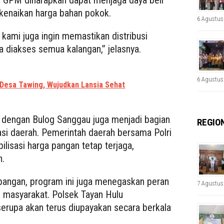
 GPM diharapkan dapat menjaga daya beli
 kenaikan harga bahan pokok.
6 Agustus
 kami juga ingin memastikan distribusi
a diakses semua kalangan,” jelasnya.
6 Agustus
 Desa Tawing, Wujudkan Lansia Sehat
 dengan Bulog Sanggau juga menjadi bagian
REGIO
lasi daerah. Pemerintah daerah bersama Polri
isasi harga pangan tetap terjaga,
n.
pangan, program ini juga menegaskan peran
7 Agustus
i masyarakat. Polsek Tayan Hulu
rupa akan terus diupayakan secara berkala