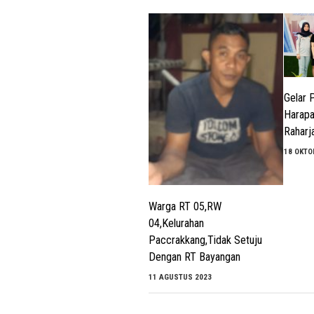
Gelar 
Harap
Raharj
18 OKTO
Warga RT 05,RW
04,Kelurahan
Paccrakkang,Tidak Setuju
Dengan RT Bayangan
11 AGUSTUS 2023