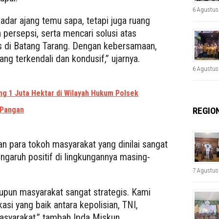
6 Agustus
adar ajang temu sapa, tetapi juga ruang
persepsi, serta mencari solusi atas
s di Batang Tarang. Dengan kebersamaan,
ang terkendali dan kondusif,” ujarnya.
6 Agustus
g 1 Juta Hektar di Wilayah Hukum Polsek
REGIO
 Pangan
an para tokoh masyarakat yang dinilai sangat
garuh positif di lingkungannya masing-
7 Agustus
upun masyarakat sangat strategis. Kami
kasi yang baik antara kepolisian, TNI,
syarakat,” tambah Ipda Miskun.