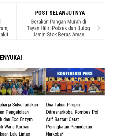
POST SELANJUTNYA
l
Gerakan Pangan Murah di
yam,
Tayan Hilir: Polsek dan Bulog
akit
Jamin Stok Beras Aman
ENYUKAI
aharja Sulsel adakan
Dua Tahun Pimpin
han Pengelolaan
Ditresnarkoba, Kombes Pol
h dan Eco Enzym
Arif Bastari Catat
hli Waris Korban
Peningkatan Penindakan
kaan Lalu Lintas
Narkoba*