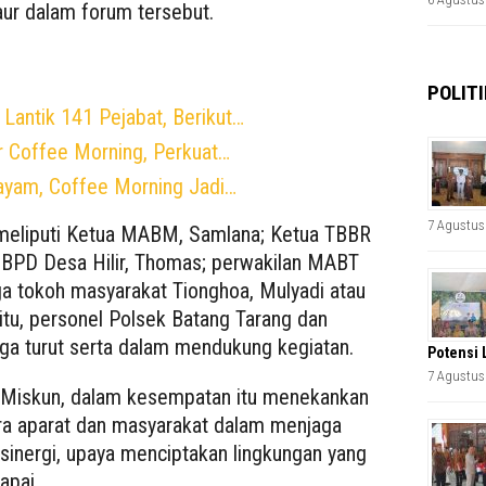
ur dalam forum tersebut.
POLITI
Lantik 141 Pejabat, Berikut…
 Coffee Morning, Perkuat…
ayam, Coffee Morning Jadi…
7 Agustus
 meliputi Ketua MABM, Samlana; Ketua TBBR
a BPD Desa Hilir, Thomas; perwakilan MABT
ga tokoh masyarakat Tionghoa, Mulyadi atau
 itu, personel Polsek Batang Tarang dan
uga turut serta dalam mendukung kegiatan.
Potensi 
7 Agustus
a Miskun, dalam kesempatan itu menekankan
ra aparat dan masyarakat dalam menjaga
sinergi, upaya menciptakan lingkungan yang
apai.