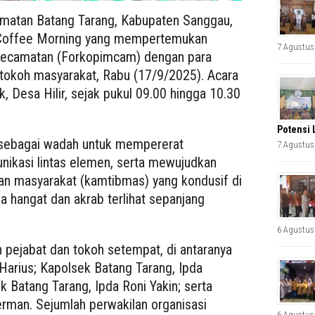
amatan Batang Tarang, Kabupaten Sanggau,
 Coffee Morning yang mempertemukan
7 Agustus
Kecamatan (Forkopimcam) dengan para
 tokoh masyarakat, Rabu (17/9/2025). Acara
, Desa Hilir, sejak pukul 09.00 hingga 10.30
Potensi 
i sebagai wadah untuk mempererat
7 Agustus
nikasi lintas elemen, serta mewujudkan
ban masyarakat (kamtibmas) yang kondusif di
a hangat dan akrab terlihat sepanjang
6 Agustus
h pejabat dan tokoh setempat, di antaranya
 Harius; Kapolsek Batang Tarang, Ipda
k Batang Tarang, Ipda Roni Yakin; serta
erman. Sejumlah perwakilan organisasi
6 Agustus