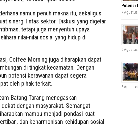
Potensi 
derhana namun penuh makna itu, sekaligus
7 Agustus
sinergi lintas sektor. Diskusi yang digelar
tibmas, tetapi juga menyentuh upaya
hara nilai-nilai sosial yang hidup di
6 Agustus
asi, Coffee Morning juga diharapkan dapat
nambungan di tingkat kecamatan. Dengan
upun potensi kerawanan dapat segera
at oleh pihak terkait.
6 Agustus
imcam Batang Tarang menegaskan
h dekat dengan masyarakat. Semangat
iharapkan mampu menjadi pondasi kuat
rtiban, dan keharmonisan kehidupan sosial