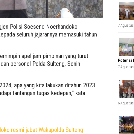
gjen Polisi Soeseno Noerhandoko
7 Agustus
kepada seluruh jajarannya memasuki tahun
memimpin apel jam pimpinan yang turut
Potensi 
a dan personel Polda Sulteng, Senin
7 Agustus
 2024, apa yang kita lakukan ditahun 2023
adapi tantangan tugas kedepan,” kata
6 Agustus
oko resmi jabat Wakapolda Sulteng