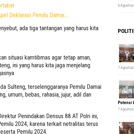
rtabat
6 Agustus
pel Deklarasi Pemilu Damai…
nyebut, ada tiga tantangan yang harus kita
POLITI
an situasi kamtibmas agar tetap aman,
teng, ini yang harus kita jaga menjelang
7 Agustus
gasnya
da Sulteng, terselenggaranya Pemilu Damai
g, umum, bebas, rahasia, jujur, adil dan
Potensi 
7 Agustus
irektur Penindakan Densus 88 AT Polri ini,
Pemilu 2024, karena terkait netralitas terus
peserta Pemilu 2024.