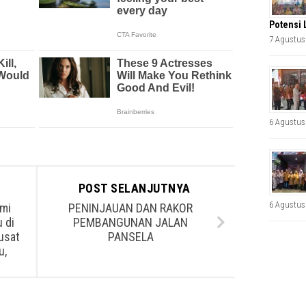
Potensi 
7 Agustus
6 Agustus
POST SELANJUTNYA
6 Agustus
umi
PENINJAUAN DAN RAKOR
 di
PEMBANGUNAN JALAN
usat
PANSELA
u,