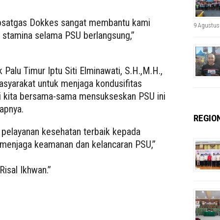
ubsatgas Dokkes sangat membantu kami
9 Agustus
 stamina selama PSU berlangsung,”
Palu Timur Iptu Siti Elminawati, S.H.,M.H.,
syarakat untuk menjaga kondusifitas
i kita bersama-sama mensukseskan PSU ini
apnya.
REGIO
pelayanan kesehatan terbaik kepada
 menjaga keamanan dan kelancaran PSU,”
isal Ikhwan.”