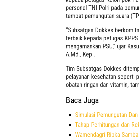
personel TNI Polri pada pemu
tempat pemungutan suara (TPS
“Subsatgas Dokkes berkomit
terbaik kepada petugas KPPS 
mengamankan PSU,” ujar Kasub
A.Md., Kep .
Tim Subsatgas Dokkes ditemp
pelayanan kesehatan seperti 
obatan ringan dan vitamin, ta
Baca Juga
Simulasi Pemungutan Dan
Tahap Perhitungan dan Rek
Wamendagri Ribka Samban