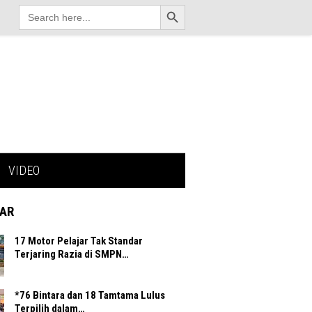
Search Button
Search
for:
VIDEO
AR
17 Motor Pelajar Tak Standar
Terjaring Razia di SMPN…
*76 Bintara dan 18 Tamtama Lulus
Terpilih dalam…