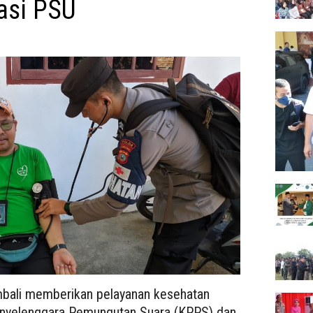
kasi PSU
bali memberikan pelayanan kesehatan
nyelenggara Pemungutan Suara (KPPS) dan