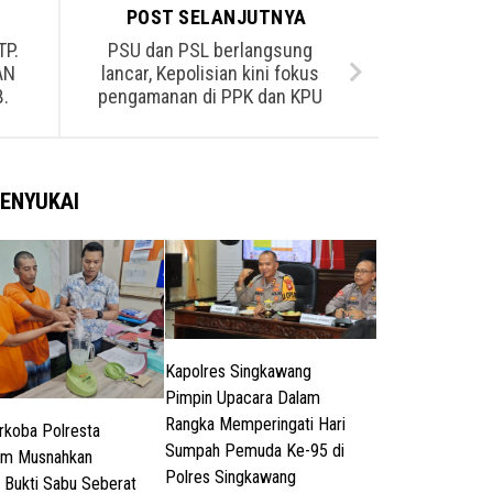
POST SELANJUTNYA
P.
PSU dan PSL berlangsung
AN
lancar, Kepolisian kini fokus
.
pengamanan di PPK dan KPU
ENYUKAI
Kapolres Singkawang
Pimpin Upacara Dalam
Rangka Memperingati Hari
rkoba Polresta
Sumpah Pemuda Ke-95 di
am Musnahkan
Polres Singkawang
 Bukti Sabu Seberat