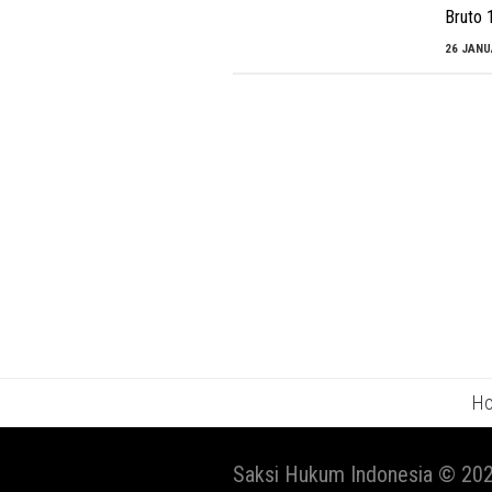
Bruto 
26 JANU
H
Saksi Hukum Indonesia © 202