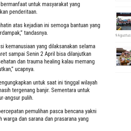
ih bermanfaat untuk masyarakat yang
kan penderitaan.
prihatin atas kejadian ini semoga bantuan yang
rdampak,” tandasnya.
9 Agustus
i kemanusiaan yang dilaksanakan selama
et sampai Senin 2 April bisa dilanjutkan
esehatan dan trauma healing kalau memang
utkan,” ucapnya.
gungkapkan untuk saat ini tinggal wilayah
asih tergenang banjir. Sementara untuk
r-angsur pulih.
percepatan pemulihan pasca bencana yakni
h warga dan sarana dan prasarana yang