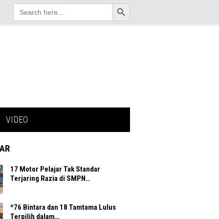
Search Button
Search
for:
VIDEO
AR
17 Motor Pelajar Tak Standar
Terjaring Razia di SMPN…
*76 Bintara dan 18 Tamtama Lulus
Terpilih dalam…