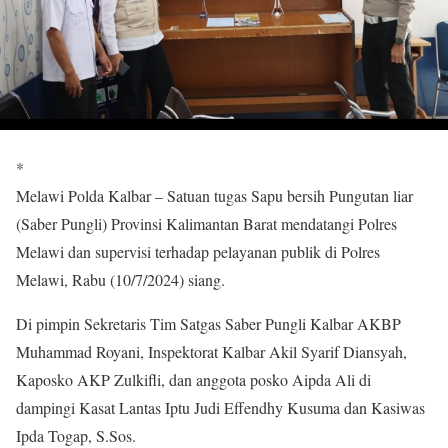
*
Melawi Polda Kalbar – Satuan tugas Sapu bersih Pungutan liar
(Saber Pungli) Provinsi Kalimantan Barat mendatangi Polres
Melawi dan supervisi terhadap pelayanan publik di Polres
Melawi, Rabu (10/7/2024) siang.
Di pimpin Sekretaris Tim Satgas Saber Pungli Kalbar AKBP
Muhammad Royani, Inspektorat Kalbar Akil Syarif Diansyah,
Kaposko AKP Zulkifli, dan anggota posko Aipda Ali di
dampingi Kasat Lantas Iptu Judi Effendhy Kusuma dan Kasiwas
Ipda Togap, S.Sos.