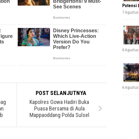
Potensi 
7 Agustus
6 Agustus
6 Agustus
POST SELANJUTNYA
bag
Kapolres Gowa Hadiri Buka
an
Puasa Bersama di Aula
ab
Mappaoddang Polda Sulsel