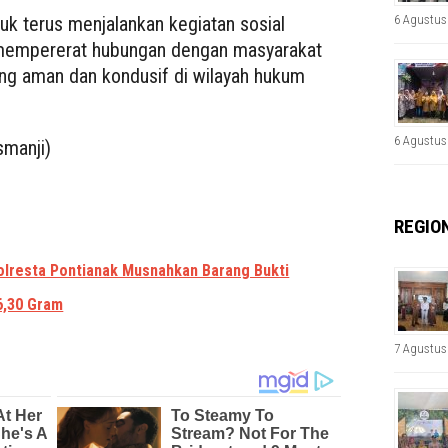
6 Agustus
k terus menjalankan kegiatan sosial
mempererat hubungan dengan masyarakat
ng aman dan kondusif di wilayah hukum
6 Agustus
manji)
REGIO
olresta Pontianak Musnahkan Barang Bukti
6,30 Gram
7 Agustus