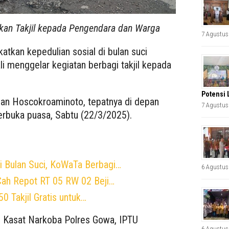
kan Takjil kepada Pengendara dan Warga
7 Agustus
atkan kepedulian sosial di bulan suci
 menggelar kegiatan berbagi takjil kepada
Potensi 
alan Hoscokroaminoto, tepatnya di depan
7 Agustus
rbuka puasa, Sabtu (22/3/2025).
 Bulan Suci, KoWaTa Berbagi…
6 Agustus
Cah Repot RT 05 RW 02 Beji…
0 Takjil Gratis untuk…
eh Kasat Narkoba Polres Gowa, IPTU
6 Agustus