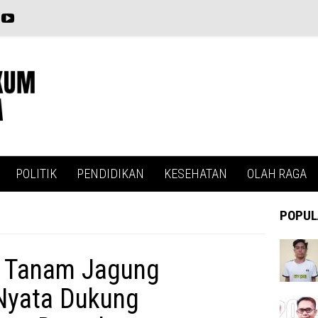
POLITIK
PENDIDIKAN
KESEHATAN
OLAH RAGA
POPUL
u Tanam Jagung
 Nyata Dukung