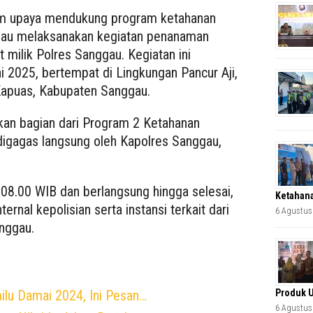
am upaya mendukung program ketahanan
ggau melaksanakan kegiatan penanaman
t milik Polres Sanggau. Kegiatan ini
i 2025, bertempat di Lingkungan Pancur Aji,
Kapuas, Kabupaten Sanggau.
an bagian dari Program 2 Ketahanan
igagas langsung oleh Kapolres Sanggau,
l 08.00 WIB dan berlangsung hingga selesai,
Ketahana
ernal kepolisian serta instansi terkait dari
6 Agustus
nggau.
Produk 
milu Damai 2024, Ini Pesan…
6 Agustus