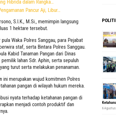
ng Hibrida dalam Rangka…
Pengamanan Pancur Aji, Libur…
POLITI
ono, S.I.K., M.Si., memimpin langsung
uas 1 hektare tersebut.
r pula Waka Polres Sanggau, para Pejabat
erwira staf, serta Bintara Polres Sanggau.
r pula Kabid Tanaman Pangan dari Dinas
pemilik lahan Sdr. Aphin, serta sepuluh
 yang turut serta melakukan penanaman.
n ini merupakan wujud komitmen Polres
ahanan pangan di wilayah hukum mereka.
ibusi nyata terhadap ketahanan pangan di
Ketahana
arapkan menjadi contoh produktif dan
6 Agustus
rnya.