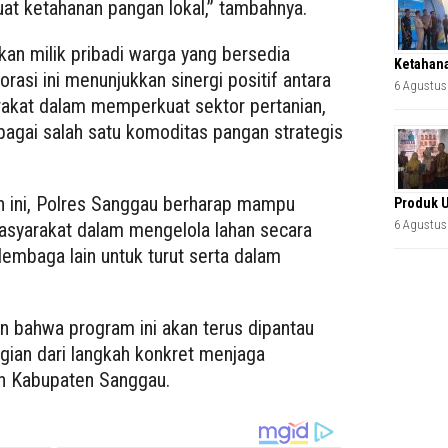
at ketahanan pangan lokal,” tambahnya.
an milik pribadi warga yang bersedia
Ketahana
rasi ini menunjukkan sinergi positif antara
6 Agustus
arakat dalam memperkuat sektor pertanian,
bagai salah satu komoditas pangan strategis
n ini, Polres Sanggau berharap mampu
Produk 
6 Agustus
masyarakat dalam mengelola lahan secara
lembaga lain untuk turut serta dalam
 bahwa program ini akan terus dipantau
ian dari langkah konkret menjaga
ah Kabupaten Sanggau.