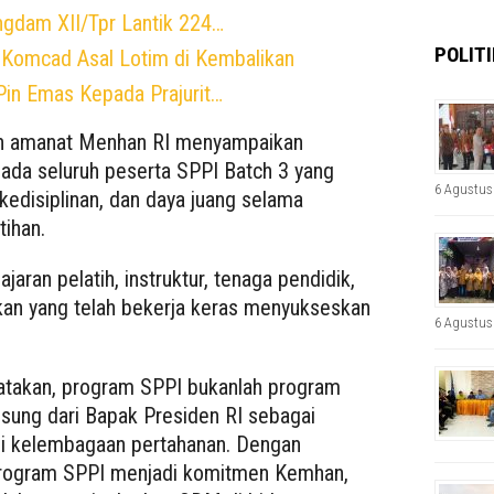
ngdam XII/Tpr Lantik 224…
POLITI
3 Komcad Asal Lotim di Kembalikan
Pin Emas Kepada Prajurit…
n amanat Menhan RI menyampaikan
pada seluruh peserta SPPI Batch 3 yang
6 Agustus
edisiplinan, dan daya juang selama
tihan.
jaran pelatih, instruktur, tenaga pendidik,
kan yang telah bekerja keras menyukseskan
6 Agustus
atakan, program SPPI bukanlah program
ngsung dari Bapak Presiden RI sebagai
si kelembagaan pertahanan. Dengan
program SPPI menjadi komitmen Kemhan,