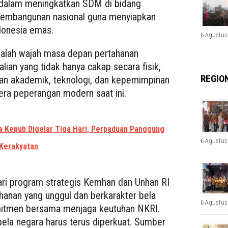
 dalam meningkatkan SDM di bidang
 pembangunan nasional guna menyiapkan
onesia emas.
6 Agustus
alah wajah masa depan pertahanan
lian yang tidak hanya cakap secara fisik,
REGIO
an akademik, teknologi, dan kepemimpinan
 era peperangan modern saat ini.
 Kepuh Digelar Tiga Hari, Perpaduan Panggung
6 Agustus
 Kerakyatan
 dari program strategis Kemhan dan Unhan RI
anan yang unggul dan berkarakter bela
6 Agustus
itmen bersama menjaga keutuhan NKRI.
la negara harus terus diperkuat. Sumber