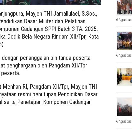
jungpura, Mayjen TNI Jamallulael, S.Sos.,
6 Agustus
endidikan Dasar Militer dan Pelatihan
Komponen Cadangan SPPI Batch 3 TA. 2025.
Ika Dodik Bela Negara Rindam XII/Tpr, Kota
5)
6 Agustus
i dengan penanggalan pin tanda peserta
ikat penghargaan oleh Pangdam XII/Tpr
 peserta.
Menhan RI, Pangdam XII/Tpr, Mayjen TNI
nyataan resmi penutupan Pendidikan Dasar
rial serta Penetapan Komponen Cadangan
6 Agustus