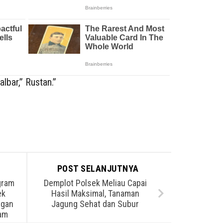
lbar,” Rustan.”
POST SELANJUTNYA
gram
Demplot Polsek Meliau Capai
ek
Hasil Maksimal, Tanaman
ngan
Jagung Sehat dan Subur
am