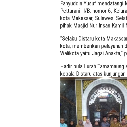
Fahyuddin Yusuf mendatangi M
Pettarani lll/B. nomor 6, Ke
kota Makassar, Sulawesi Selata
pihak Masjid Nur Insan Kamil
“Selaku Distaru kota Makass
kota, memberikan pelayanan d
Walikota yaitu Jagai Anakta,”
Hadir pula Lurah Tamamaung 
kepala Distaru atas kunjunga