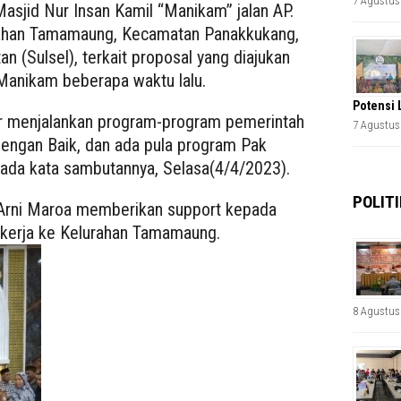
7 Agustus
asjid Nur Insan Kamil “Manikam” jalan AP.
lurahan Tamamaung, Kecamatan Panakkukang,
n (Sulsel), terkait proposal yang diajukan
 Manikam beberapa waktu lalu.
Potensi 
ar menjalankan program-program pemerintah
7 Agustus
engan Baik, dan ada pula program Pak
 pada kata sambutannya, Selasa(4/4/2023).
POLITI
Arni Maroa memberikan support kepada
n kerja ke Kelurahan Tamamaung.
8 Agustus