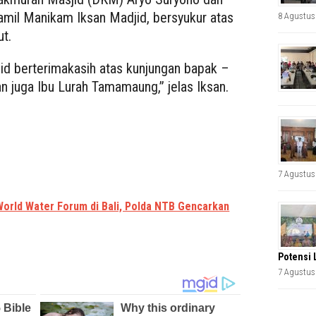
amil Manikam Iksan Madjid, bersyukur atas
8 Agustus
ut.
d berterimakasih atas kunjungan bapak –
an juga Ibu Lurah Tamamaung,” jelas Iksan.
7 Agustus
orld Water Forum di Bali, Polda NTB Gencarkan
Potensi 
7 Agustus