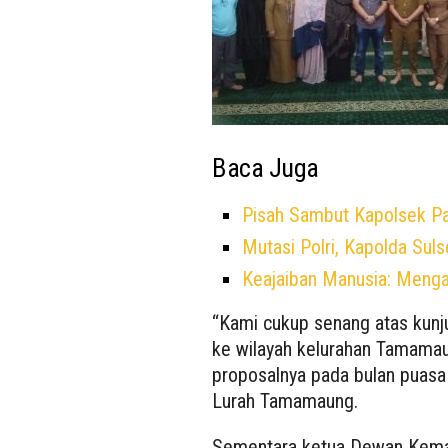
Baca Juga
Pisah Sambut Kapolsek P
Mutasi Polri, Kapolda Sul
Keajaiban Manusia: Meng
“Kami cukup senang atas kunj
ke wilayah kelurahan Tamamaun
proposalnya pada bulan puasa k
Lurah Tamamaung.
Sementara ketua Dewan Kema