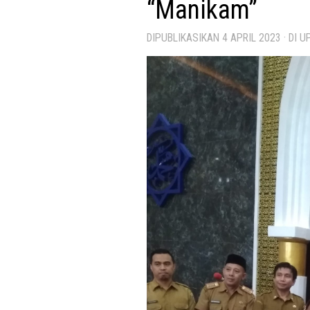
“Manikam”
DIPUBLIKASIKAN
4 APRIL 2023
· DI 