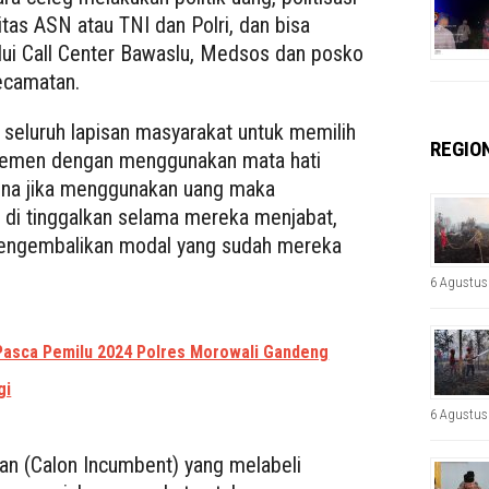
itas ASN atau TNI dan Polri, dan bisa
ui Call Center Bawaslu, Medsos dan posko
ecamatan.
k seluruh lapisan masyarakat untuk memilih
REGIO
rlemen dengan menggunakan mata hati
ena jika menggunakan uang maka
 di tinggalkan selama mereka menjabat,
 mengembalikan modal yang sudah mereka
6 Agustus
Pasca Pemilu 2024 Polres Morowali Gandeng
gi
6 Agustus
n (Calon Incumbent) yang melabeli