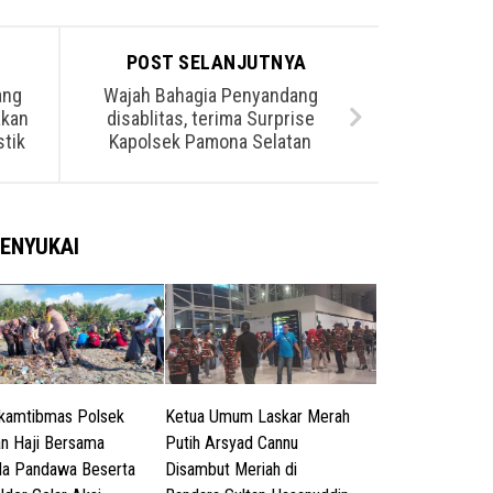
POST SELANJUTNYA
ang
Wajah Bahagia Penyandang
akan
disablitas, terima Surprise
tik
Kapolsek Pamona Selatan
ENYUKAI
kamtibmas Polsek
Ketua Umum Laskar Merah
n Haji Bersama
Putih Arsyad Cannu
a Pandawa Beserta
Disambut Meriah di