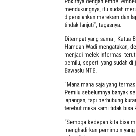
Pokirnya dengan embel embel
mendukungnya, itu sudah mer
dipersilahkan merekam dan la
tindak lanjuti”, tegasnya.
Ditempat yang sama , Ketua
Hamdan Wadi mengatakan, den
menjadi melek informasi teru
pemilu, seperti yang sudah di
Bawaslu NTB.
“Mana mana saja yang termasu
Pemilu sebelumnya banyak sek
lapangan, tapi berhubung kura
terebut maka kami tidak bisa k
“Semoga kedepan kita bisa me
menghadirkan pemimpin yang juj