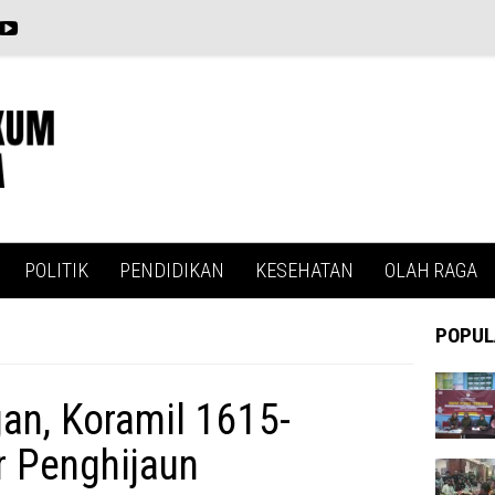
POLITIK
PENDIDIKAN
KESEHATAN
OLAH RAGA
POPUL
an, Koramil 1615-
r Penghijaun