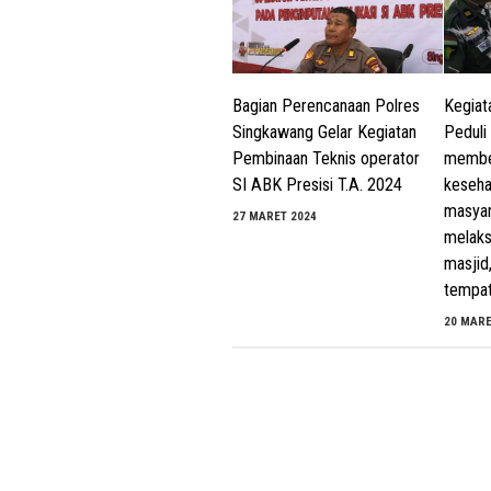
Bagian Perencanaan Polres
Kegiata
Singkawang Gelar Kegiatan
Peduli
Pembinaan Teknis operator
membe
SI ABK Presisi T.A. 2024
keseha
masyar
27 MARET 2024
melaks
masjid
tempat
20 MARE