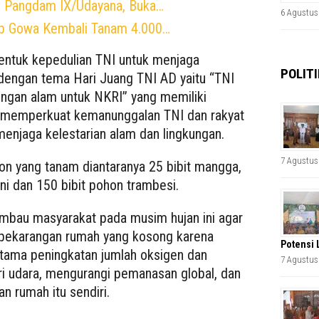
 Pangdam IX/Udayana, Buka…
6 Agustus
ab Gowa Kembali Tanam 4.000…
bentuk kepedulian TNI untuk menjaga
POLITI
 dengan tema Hari Juang TNI AD yaitu “TNI
ngan alam untuk NKRI” yang memiliki
s memperkuat kemanunggalan TNI dan rakyat
enjaga kelestarian alam dan lingkungan.
7 Agustus
hon yang tanam diantaranya 25 bibit mangga,
oni dan 150 bibit pohon trambesi.
mbau masyarakat pada musim hujan ini agar
pekarangan rumah yang kosong karena
Potensi 
tama peningkatan jumlah oksigen dan
7 Agustus
ri udara, mengurangi pemanasan global, dan
n rumah itu sendiri.