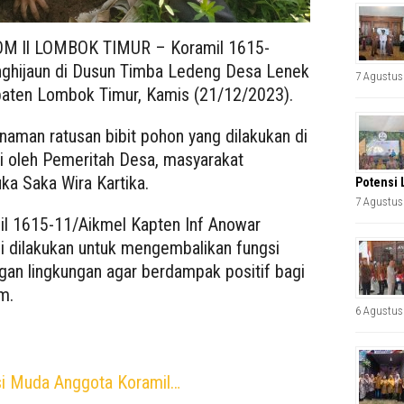
 ll LOMBOK TIMUR – Koramil 1615-
nghijaun di Dusun Timba Ledeng Desa Lenek
7 Agustus
aten Lombok Timur, Kamis (21/12/2023).
aman ratusan bibit pohon yang dilakukan di
ti oleh Pemeritah Desa, masyarakat
ka Saka Wira Kartika.
Potensi 
7 Agustus
il 1615-11/Aikmel Kapten Inf Anowar
ni dilakukan untuk mengembalikan fungsi
an lingkungan agar berdampak positif bagi
m.
6 Agustus
si Muda Anggota Koramil…