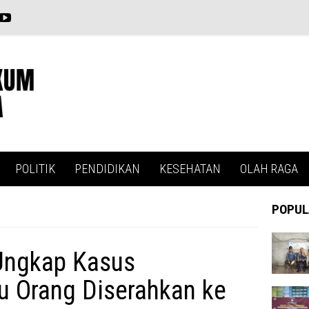
POLITIK
PENDIDIKAN
KESEHATAN
OLAH RAGA
POPUL
Ungkap Kasus
u Orang Diserahkan ke