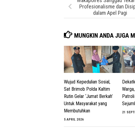
Wakapolres Sanggau Teka
Profesionalisme dan Disip
dalam Apel Pagi
MUNGKIN ANDA JUGA M
Wujud Kepedulian Sosial,
Dekatk
Sat Brimob Polda Kaltim
Warga,
Rutin Gelar ‘Jumat Berkah’
Patrol
Untuk Masyarakat yang
Sejuml
Membutuhkan
21 SEPT
5 APRIL 2026