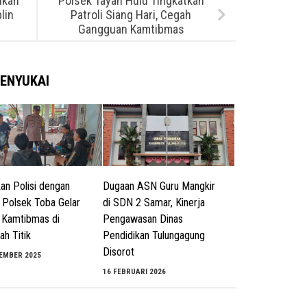
nkan
Polsek Tayan Hulu Tingkatkan
lin
Patroli Siang Hari, Cegah
Gangguan Kamtibmas
ENYUKAI
an Polisi dengan
Dugaan ASN Guru Mangkir
 Polsek Toba Gelar
di SDN 2 Samar, Kinerja
i Kamtibmas di
Pengawasan Dinas
ah Titik
Pendidikan Tulungagung
Disorot
EMBER 2025
16 FEBRUARI 2026