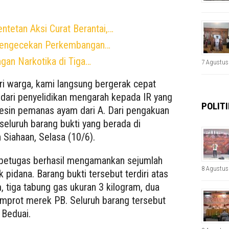
tetan Aksi Curat Berantai,…
 Pengecekan Perkembangan…
gan Narkotika di Tiga…
7 Agustus
ri warga, kami langsung bergerak cepat
 dari penyelidikan mengarah kepada IR yang
POLITI
esin pemanas ayam dari A. Dari pengakuan
eluruh barang bukti yang berada di
 Siahaan, Selasa (10/6).
petugas berhasil mengamankan sejumlah
8 Agustus
k pidana. Barang bukti tersebut terdiri atas
 tiga tabung gas ukuran 3 kilogram, dua
 semprot merek PB. Seluruh barang tersebut
 Beduai.