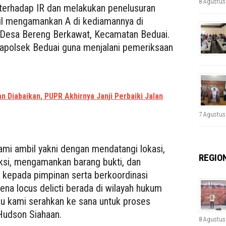
8 Agustus
 terhadap IR dan melakukan penelusuran
asil mengamankan A di kediamannya di
 Desa Bereng Berkawat, Kecamatan Beduai.
apolsek Beduai guna menjalani pemeriksaan
n Diabaikan, PUPR Akhirnya Janji Perbaiki Jalan
7 Agustus
ami ambil yakni dengan mendatangi lokasi,
REGIO
si, mengamankan barang bukti, dan
 kepada pimpinan serta berkoordinasi
na locus delicti berada di wilayah hukum
u kami serahkan ke sana untuk proses
u Hudson Siahaan.
8 Agustus