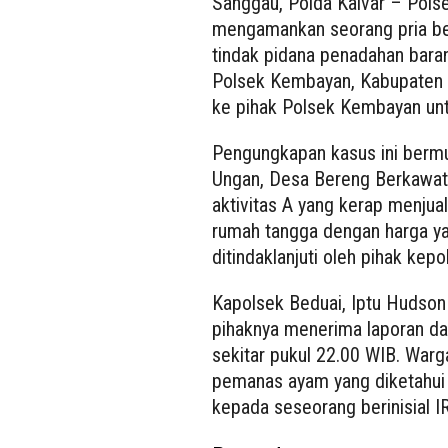
Sanggau, Polda Kalvar – Pols
mengamankan seorang pria beri
tindak pidana penadahan barang
Polsek Kembayan, Kabupaten 
ke pihak Polsek Kembayan untu
Pengungkapan kasus ini bermu
Ungan, Desa Bereng Berkawat
aktivitas A yang kerap menjua
rumah tangga dengan harga yan
ditindaklanjuti oleh pihak kepol
Kapolsek Beduai, Iptu Hudson
pihaknya menerima laporan da
sekitar pukul 22.00 WIB. War
pemanas ayam yang diketahui
kepada seseorang berinisial IR