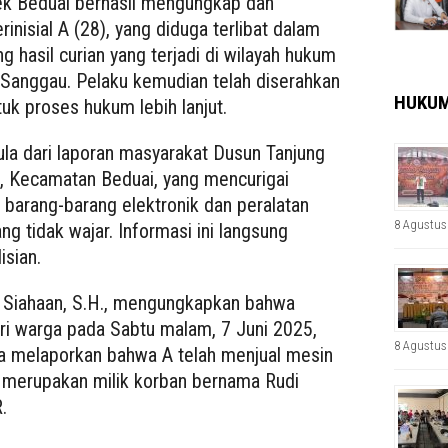
ek Beduai berhasil mengungkap dan
nisial A (28), yang diduga terlibat dalam
 hasil curian yang terjadi di wilayah hukum
Sanggau. Pelaku kemudian telah diserahkan
HUKU
k proses hukum lebih lanjut.
la dari laporan masyarakat Dusun Tanjung
, Kecamatan Beduai, yang mencurigai
l barang-barang elektronik dan peralatan
8 Agustus
g tidak wajar. Informasi ini langsung
isian.
 Siahaan, S.H., mengungkapkan bahwa
ri warga pada Sabtu malam, 7 Juni 2025,
8 Agustus
ga melaporkan bahwa A telah menjual mesin
 merupakan milik korban bernama Rudi
.