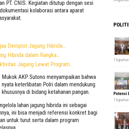
 PT. CNIS. Kegiatan ditutup dengan sesi
dokumentasi kolaborasi antara aparat
syarakat.
POLITI
njau Demplot Jagung Hibrida…
ng Hibrida dalam Rangka…
7 Agustus
ktivitas Jagung Lewat Program…
k Mukok AKP Sutono menyampaikan bahwa
 nyata keterlibatan Polri dalam mendukung
, khususnya di bidang ketahanan pangan.
Potensi 
7 Agustus
gelola lahan jagung hibrida ini sebagai
ya, ini bisa menjadi referensi konkret bagi
n untuk turut serta dalam program
elasnya.