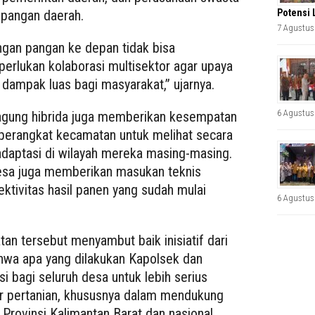
Potensi 
pangan daerah.
7 Agustus
gan pangan ke depan tidak bisa
iperlukan kolaborasi multisektor agar upaya
 dampak luas bagi masyarakat,” ujarnya.
6 Agustus
jagung hibrida juga memberikan kesempatan
perangkat kecamatan untuk melihat secara
adaptasi di wilayah mereka masing-masing.
sa juga memberikan masukan teknis
ktivitas hasil panen yang sudah mulai
6 Agustus
 tersebut menyambut baik inisiatif dari
hwa apa yang dilakukan Kapolsek dan
si bagi seluruh desa untuk lebih serius
 pertanian, khususnya dalam mendukung
ovinsi Kalimantan Barat dan nasional.