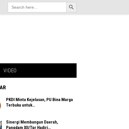
Search Button
Search
for:
VIDEO
AR
PKDI Minta Kejelasan, PU Bina Marga
Terbuka untuk…
Sinergi Membangun Daerah,
Pangdam XII/Tpr Hadiri…