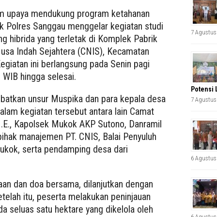
am upaya mendukung program ketahanan
k Polres Sanggau menggelar kegiatan studi
7 Agustus
ng hibrida yang terletak di Komplek Pabrik
Nusa Indah Sejahtera (CNIS), Kecamatan
giatan ini berlangsung pada Senin pagi
 WIB hingga selesai.
Potensi 
libatkan unsur Muspika dan para kepala desa
7 Agustus
lam kegiatan tersebut antara lain Camat
.E., Kapolsek Mukok AKP Sutono, Danramil
ihak manajemen PT. CNIS, Balai Penyuluh
ukok, serta pendamping desa dari
6 Agustus
an dan doa bersama, dilanjutkan dengan
elah itu, peserta melakukan peninjauan
da seluas satu hektare yang dikelola oleh
6 Agustus