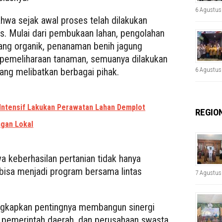
6 Agustus
ahwa sejak awal proses telah dilakukan
s. Mulai dari pembukaan lahan, pengolahan
ang organik, penanaman benih jagung
 pemeliharaan tanaman, semuanya dilakukan
6 Agustus
ang melibatkan berbagai pihak.
Intensif Lakukan Perawatan Lahan Demplot
REGIO
gan Lokal
 keberhasilan pertanian tidak hanya
 bisa menjadi program bersama lintas
7 Agustus
gkapkan pentingnya membangun sinergi
 pemerintah daerah, dan perusahaan swasta