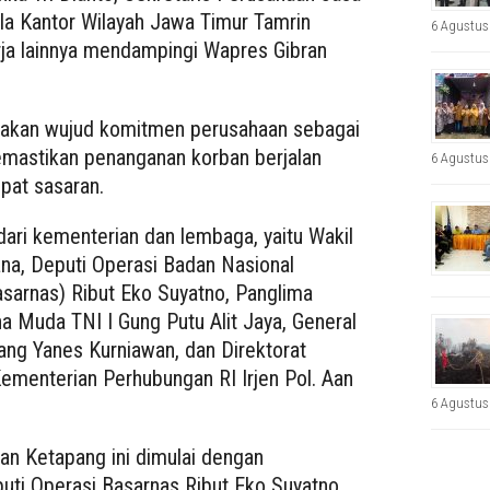
la Kantor Wilayah Jawa Timur Tamrin
6 Agustus
harja lainnya mendampingi Wapres Gibran
pakan wujud komitmen perusahaan sebagai
mastikan penanganan korban berjalan
6 Agustus
pat sasaran.
ari kementerian dan lembaga, yaitu Wakil
na, Deputi Operasi Badan Nasional
asarnas) Ribut Eko Suyatno, Panglima
Muda TNI I Gung Putu Alit Jaya, General
g Yanes Kurniawan, dan Direktorat
ementerian Perhubungan RI Irjen Pol. Aan
6 Agustus
an Ketapang ini dimulai dengan
uti Operasi Basarnas Ribut Eko Suyatno