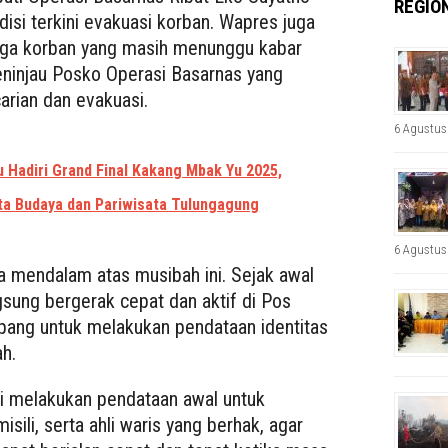
REGIO
si terkini evakuasi korban. Wapres juga
rga korban yang masih menunggu kabar
eninjau Posko Operasi Basarnas yang
arian dan evakuasi.
6 Agustus
u Hadiri Grand Final Kakang Mbak Yu 2025,
ta Budaya dan Pariwisata Tulungagung
6 Agustus
 mendalam atas musibah ini. Sejak awal
gsung bergerak cepat dan aktif di Pos
ang untuk melakukan pendataan identitas
ah.
ai melakukan pendataan awal untuk
sili, serta ahli waris yang berhak, agar