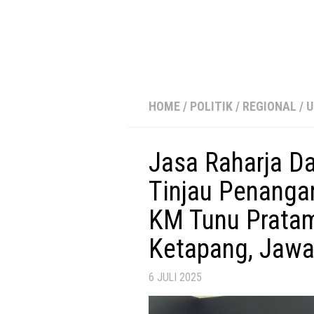
HOME
/
POLITIK
/
REGIONAL
/
U
Jasa Raharja D
Tinjau Penanga
KM Tunu Pratam
Ketapang, Jawa
6 JULI 2025