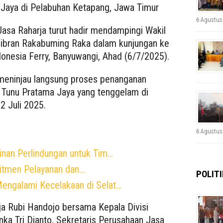
Jaya di Pelabuhan Ketapang, Jawa Timur
6 Agustus
 Jasa Raharja turut hadir mendampingi Wakil
Gibran Rakabuming Raka dalam kunjungan ke
nesia Ferry, Banyuwangi, Ahad (6/7/2025).
k meninjau langsung proses penanganan
 Tunu Pratama Jaya yang tenggelam di
 2 Juli 2025.
6 Agustus
inan Perlindungan untuk Tim…
itmen Pelayanan dan…
POLITI
engalami Kecelakaan di Selat…
ja Rubi Handojo bersama Kepala Divisi
ka Tri Dianto, Sekretaris Perusahaan Jasa