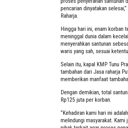
proses penyerahan santunan d
pencarian dinyatakan selesai,”
Raharja.
Hingga hari ini, enam korban t
meninggal dunia dalam kecelak
menyerahkan santunan sebesa
waris yang sah, sesuai ketent
Selain itu, kapal KMP Tunu Pr
tambahan dari Jasa raharja Pu
memberikan manfaat tambahan
Dengan demikian, total santun
Rp125 juta per korban.
“Kehadiran kami hari ini adal
melindungi masyarakat. Kami j
pihak terkait agar proses pe