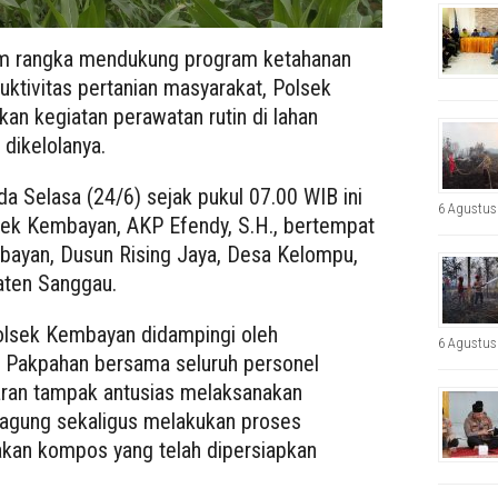
am rangka mendukung program ketahanan
ktivitas pertanian masyarakat, Polsek
n kegiatan perawatan rutin di lahan
dikelolanya.
a Selasa (24/6) sejak pukul 07.00 WIB ini
6 Agustus
sek Kembayan, AKP Efendy, S.H., bertempat
bayan, Dusun Rising Jaya, Desa Kelompu,
ten Sanggau.
olsek Kembayan didampingi oleh
6 Agustus
 Pakpahan bersama seluruh personel
aran tampak antusias melaksanakan
jagung sekaligus melakukan proses
an kompos yang telah dipersiapkan