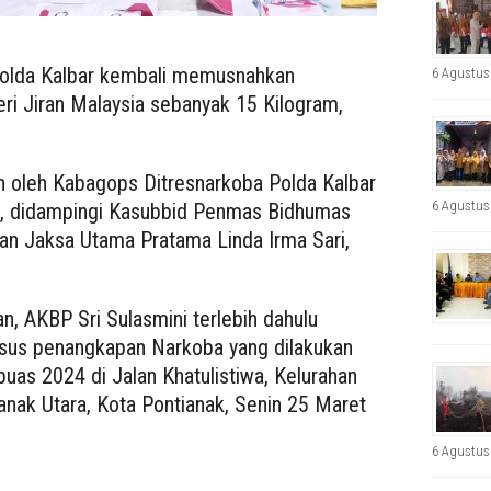
Polda Kalbar kembali memusnahkan
6 Agustus
eri Jiran Malaysia sebanyak 15 Kilogram,
 oleh Kabagops Ditresnarkoba Polda Kalbar
6 Agustus
H., didampingi Kasubbid Penmas Bidhumas
dan Jaksa Utama Pratama Linda Irma Sari,
, AKBP Sri Sulasmini terlebih dahulu
asus penangkapan Narkoba yang dilakukan
uas 2024 di Jalan Khatulistiwa, Kelurahan
ianak Utara, Kota Pontianak, Senin 25 Maret
6 Agustus