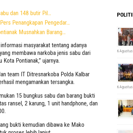
bu dan 148 butir Pil…
POLITI
a Pers Penangkapan Pengedar…
ontianak Musnahkan Barang…
 informasi masyarakat tentang adanya
6 Agustus
NO yang membawa narkoba jenis sabu dari
Kota Pontianak,” ujarnya.
dan team IT Ditresnarkoba Polda Kalbar
erhasil mengamankan tersangka.
6 Agustus
temukan 15 bungkus sabu dan barang bukti
as ransel, 2 karung, 1 unit handphone, dan
00.
rang bukti kemudian dibawa ke Mako
uk proses lebih lanjut.