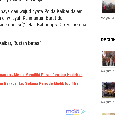
paya dan wujud nyata Polda Kalbar dalam
di wilayah Kalimantan Barat dan
6 Agustus
 kondusif,” jelas Kabagops Ditresnarkoba
REGIO
albar,”Rustan batas.”
6 Agustus
awan : Media Memiliki Peran Penting Hadirkan
n Berkualitas Selama Periode Mudik Idulfitri
6 Agustus