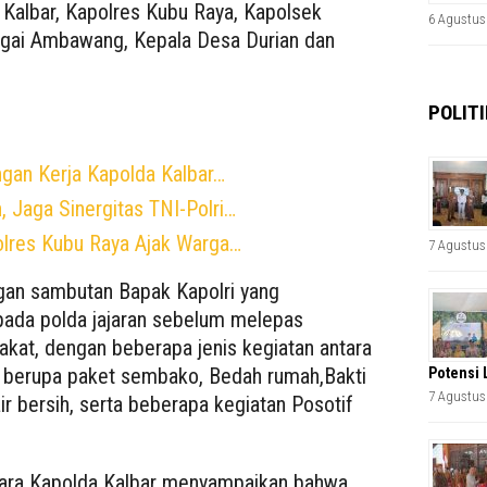
 Kalbar, Kapolres Kubu Raya, Kapolsek
6 Agustus
gai Ambawang, Kepala Desa Durian dan
POLITI
ngan Kerja Kapolda Kalbar…
 Jaga Sinergitas TNI-Polri…
lres Kubu Raya Ajak Warga…
7 Agustus
ngan sambutan Bapak Kapolri yang
epada polda jajaran sebelum melepas
akat, dengan beberapa jenis kegiatan antara
l berupa paket sembako, Bedah rumah,Bakti
Potensi 
7 Agustus
air bersih, serta beberapa kegiatan Posotif
cara Kapolda Kalbar menyampaikan bahwa