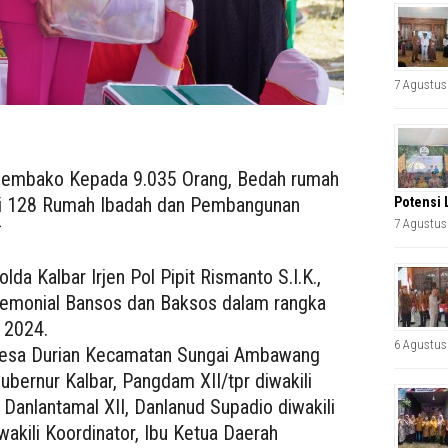
7 Agustus
 Sembako Kepada 9.035 Orang, Bedah rumah
i di 128 Rumah Ibadah dan Pembangunan
Potensi 
7 Agustus
*
lda Kalbar Irjen Pol Pipit Rismanto S.I.K.,
remonial Bansos dan Baksos dalam rangka
 2024.
6 Agustus
 Desa Durian Kecamatan Sungai Ambawang
Gubernur Kalbar, Pangdam XII/tpr diwakili
 Danlantamal XII, Danlanud Supadio diwakili
iwakili Koordinator, Ibu Ketua Daerah