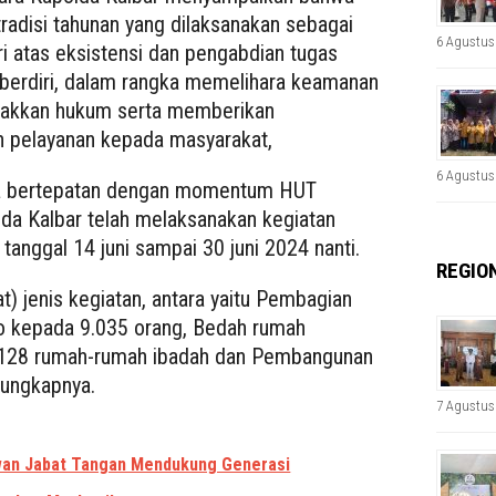
tradisi tahunan yang dilaksanakan sebagai
6 Agustus
lri atas eksistensi dan pengabdian tugas
i berdiri, dalam rangka memelihara keamanan
gakkan hukum serta memberikan
n pelayanan kepada masyarakat,
6 Agustus
 bertepatan dengan momentum HUT
lda Kalbar telah melaksanakan kegiatan
 tanggal 14 juni sampai 30 juni 2024 nanti.
REGIO
t) jenis kegiatan, antara yaitu Pembagian
 kepada 9.035 orang, Bedah rumah
 di 128 rumah-rumah ibadah dan Pembangunan
,” ungkapnya.
7 Agustus
awan Jabat Tangan Mendukung Generasi