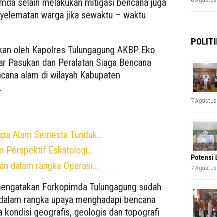
da selain melakukan mitigasi bencana juga
yelematan warga jika sewaktu – waktu
POLITI
ikan oleh Kapolres Tulungagung AKBP Eko
lar Pasukan dan Peralatan Siaga Bencana
cana alam di wilayah Kabupaten
.
7 Agustus
apa Alam Semesta Tunduk…
am Perspektif Eskatologi…
Potensi 
kan dalam rangka Operasi…
7 Agustus
mengatakan Forkopimda Tulungagung sudah
 dalam rangka upaya menghadapi bencana
 kondisi geografis, geologis dan topografi