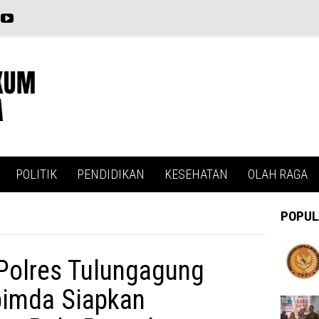
POLITIK
PENDIDIKAN
KESEHATAN
OLAH RAGA
POPUL
Polres Tulungagung
pimda Siapkan