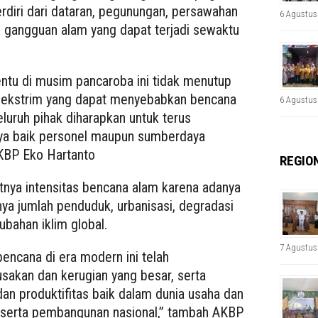
erdiri dari dataran, pegunungan, persawahan
6 Agustus
n gangguan alam yang dapat terjadi sewaktu
entu di musim pancaroba ini tidak menutup
a ekstrim yang dapat menyebabkan bencana
6 Agustus
luruh pihak diharapkan untuk terus
ya baik personel maupun sumberdaya
 AKBP Eko Hartanto
REGIO
tnya intensitas bencana alam karena adanya
nya jumlah penduduk, urbanisasi, degradasi
ubahan iklim global.
7 Agustus
bencana di era modern ini telah
sakan dan kerugian yang besar, serta
an produktifitas baik dalam dunia usaha dan
 serta pembangunan nasional,” tambah AKBP