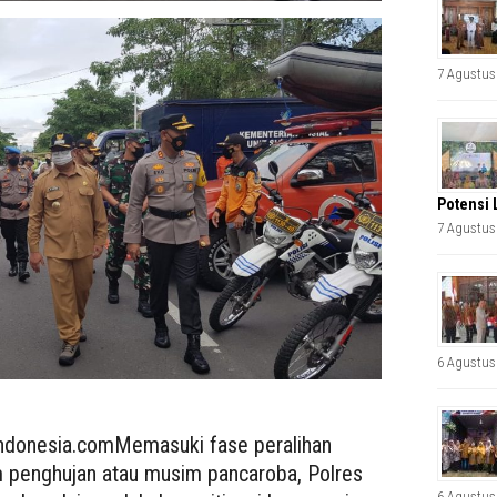
7 Agustus
Potensi 
7 Agustus
6 Agustus
onesia.comMemasuki fase peralihan
 penghujan atau musim pancaroba, Polres
6 Agustus