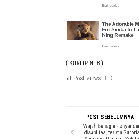
( KORLIP NTB )
Post Views:
310
POST SEBELUMNYA
Wajah Bahagia Penyanda
disablitas, terima Surpri
Kapolsek Pamona Selat