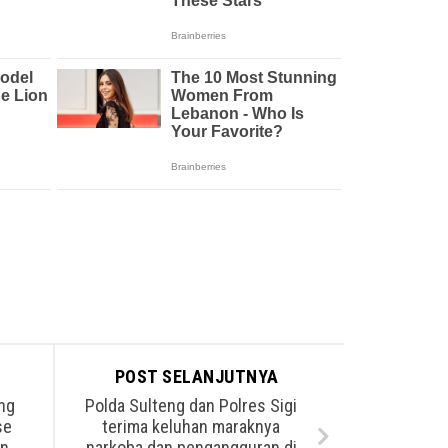
POST SELANJUTNYA
ng
Polda Sulteng dan Polres Sigi
se
terima keluhan maraknya
an
narkoba dan pengangguran di